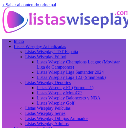
↓ Saltar al contenido principal
Inicio
Listas Wiseplay Actualizadas
Listas Wiseplay TDT España
Listas Wiseplay Fútbol
Listas Wiseplay Champions League (Movistar
Liga de Campeones)
Listas Wiseplay Liga Santander 2024
Listas Wiseplay Liga 123 (Smartbank)
Listas Wiseplay Deportes
Listas Wiseplay F1 (Fórmula 1)
Listas Wiseplay MotoGP
Listas Wiseplay Baloncesto y NBA
Listas Wiseplay Golf
Listas Wiseplay Películas
Listas Wiseplay Series
Listas Wiseplay Dibujos Animados
Listas Wiseplay Adultos