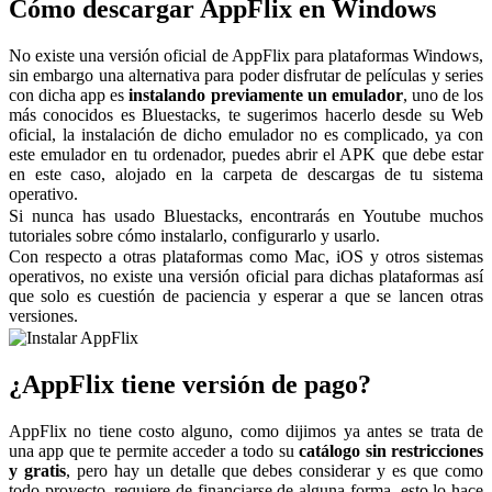
Cómo descargar AppFlix en Windows
No existe una versión oficial de AppFlix para plataformas Windows,
sin embargo una alternativa para poder disfrutar de películas y series
con dicha app es
instalando previamente un emulador
, uno de los
más conocidos es Bluestacks, te sugerimos hacerlo desde su Web
oficial, la instalación de dicho emulador no es complicado, ya con
este emulador en tu ordenador, puedes abrir el APK que debe estar
en este caso, alojado en la carpeta de descargas de tu sistema
operativo.
Si nunca has usado Bluestacks, encontrarás en Youtube muchos
tutoriales sobre cómo instalarlo, configurarlo y usarlo.
Con respecto a otras plataformas como Mac, iOS y otros sistemas
operativos, no existe una versión oficial para dichas plataformas así
que solo es cuestión de paciencia y esperar a que se lancen otras
versiones.
¿AppFlix tiene versión de pago?
AppFlix no tiene costo alguno, como dijimos ya antes se trata de
una app que te permite acceder a todo su
catálogo sin restricciones
y gratis
, pero hay un detalle que debes considerar y es que como
todo proyecto, requiere de financiarse de alguna forma, esto lo hace