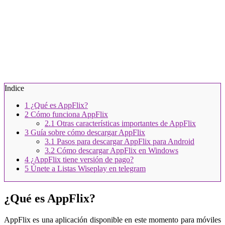
Indice
1
¿Qué es AppFlix?
2
Cómo funciona AppFlix
2.1
Otras características importantes de AppFlix
3
Guía sobre cómo descargar AppFlix
3.1
Pasos para descargar AppFlix para Android
3.2
Cómo descargar AppFlix en Windows
4
¿AppFlix tiene versión de pago?
5
Únete a Listas Wiseplay en telegram
¿Qué es AppFlix?
AppFlix es una aplicación disponible en este momento para móviles