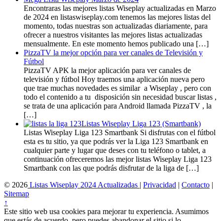
Encontraras las mejores listas Wiseplay actualizadas en Marzo
de 2024 en listaswiseplay.com tenemos las mejores listas del
momento, todas nuestras son actualizadas diariamente, para
ofrecer a nuestros visitantes las mejores listas actualizadas
mensualmente. En este momento hemos publicado una […]
PizzaTV la mejor opción para ver canales de Televisión y
Fútbol
PizzaTV APK la mejor aplicación para ver canales de
televisión y fútbol Hoy traemos una aplicación nueva pero
que trae muchas novedades es similar a Wiseplay , pero con
todo el contenido a tu disposición sin necesidad buscar listas ,
se trata de una aplicación para Android llamada PizzaTV , la
[…]
Listas Wiseplay Liga 123 (Smartbank)
Listas Wiseplay Liga 123 Smartbank Si disfrutas con el fútbol
esta es tu sitio, ya que podrás ver la Liga 123 Smartbank en
cualquier parte y lugar que deses con tu teléfono o tablet, a
continuación ofreceremos las mejor listas Wiseplay Liga 123
Smartbank con las que podrás disfrutar de la liga de […]
© 2026
Listas Wiseplay 2024 Actualizadas
|
Privacidad
|
Contacto
|
Sitemap
↑
Este sitio web usa cookies para mejorar tu experiencia. Asumimos
que estás de acuerdo, pero puedes abandonar el sitio si lo